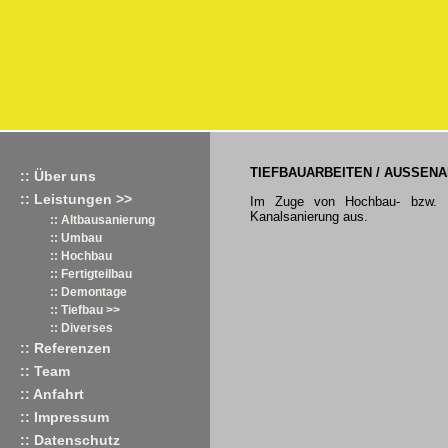
TIEFBAUARBEITEN / AUSSEN
:: Über uns
:: Leistungen >>
Im Zuge von Hochbau- bzw. Ba
Kanalsanierung aus.
:: Altbausanierung
:: Umbau
:: Hochbau
:: Fertigteilbau
:: Demontage
:: Tiefbau >>
:: Diverses
:: Referenzen
:: Team
:: Anfahrt
:: Impressum
:: Datenschutz