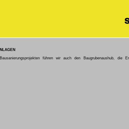
ANLAGEN
usanierungsprojekten führen wir auch den Baugrubenaushub, die Ent