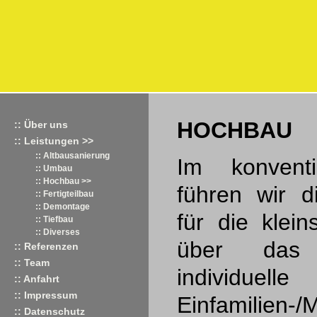
HOCHBAU
:: Über uns
:: Leistungen >>
:: Altbausanierung
Im konvent
:: Umbau
:: Hochbau >>
führen wir d
:: Fertigteilbau
:: Demontage
für die kle
:: Tiefbau
:: Diverses
über das
:: Referenzen
:: Team
individuelle
:: Anfahrt
:: Impressum
Einfamilien-/
:: Datenschutz