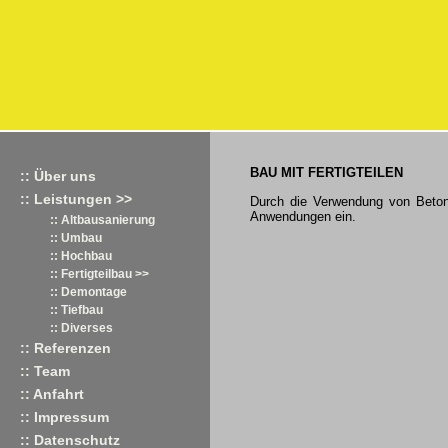
BAU MIT FERTIGTEILEN
:: Über uns
:: Leistungen >>
Durch die Verwendung von Betonfe
Anwendungen ein.
:: Altbausanierung
:: Umbau
:: Hochbau
:: Fertigteilbau >>
:: Demontage
:: Tiefbau
:: Diverses
:: Referenzen
:: Team
:: Anfahrt
:: Impressum
:: Datenschutz