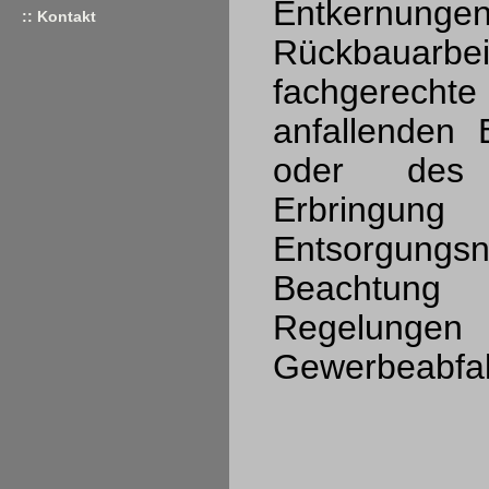
Entkernunge
:: Kontakt
Rückbauarb
fachgerecht
anfallenden 
oder des 
Erbri
Entsorgungs
Beachtung 
Regel
Gewerbeabfal