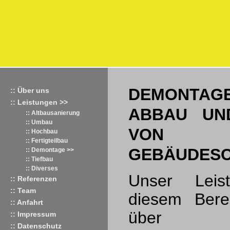
DEMONTAG
:: Über uns
:: Leistungen >>
ABBAU UN
:: Altbausanierung
:: Umbau
VON
:: Hochbau
:: Fertigteilbau
GEBÄUDES
:: Demontage >>
:: Tiefbau
:: Diverses
Unser Leis
:: Referenzen
:: Team
diesem Berei
:: Anfahrt
über Ha
:: Impressum
:: Datenschutz