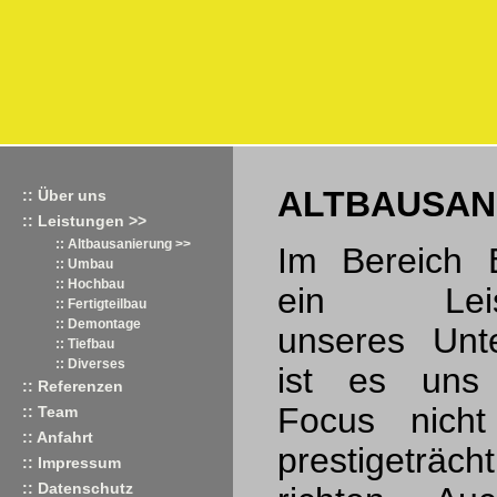
ALTBAUSAN
:: Über uns
:: Leistungen >>
:: Altbausanierung >>
Im Bereich B
:: Umbau
:: Hochbau
ein Leistu
:: Fertigteilbau
:: Demontage
unseres Unt
:: Tiefbau
:: Diverses
ist es uns 
:: Referenzen
Focus nich
:: Team
:: Anfahrt
prestigeträch
:: Impressum
:: Datenschutz