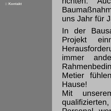
richten. Au
:: Kontakt
Baumaßnah
uns Jahr für J
In der Bausa
Projekt ei
Herausforde
immer ander
Rahmenbedin
Metier fühl
Hause!
Mit unsere
qualifizierte