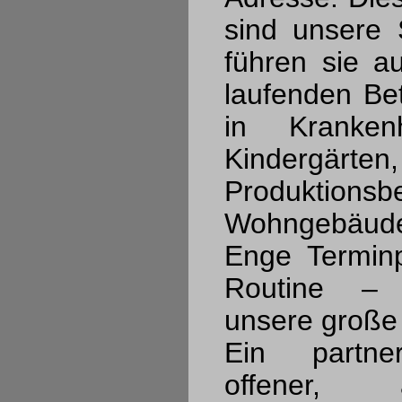
sind unsere S
führen sie a
laufenden Bet
in Kranken
Kindergärten,
Produktion
Wohngebäud
Enge Terminp
Routine – h
unsere große 
Ein partner
offener, 