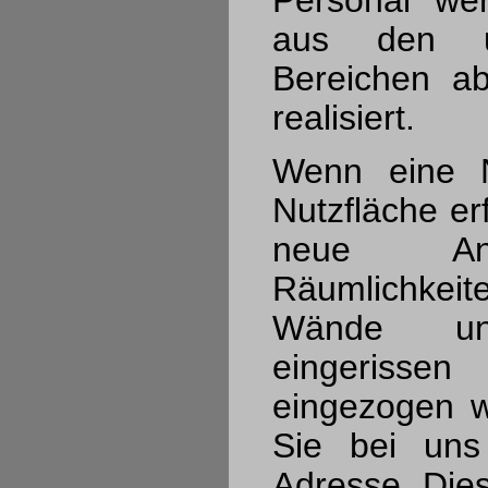
Personal wer
aus den unt
Bereichen abs
realisiert.
Wenn eine N
Nutzfläche er
neue An
Räumlichkei
Wände un
eingeris
eingezogen w
Sie bei uns
Adresse. Di